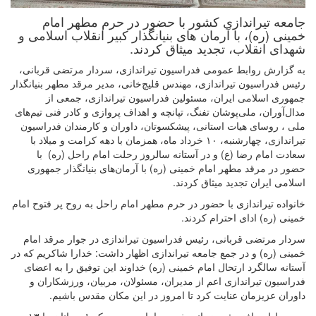
جامعه تیراندازی کشور با حضور در حرم مطهر امام
خمینی (ره)، با آرمان های بنیانگذار کبیر انقلاب اسلامی و
شهدای انقلاب، تجدید میثاق کردند.
به گزارش روابط عمومی فدراسیون تیراندازی، سردار مرتضی قربانی،
رئیس فدراسیون تیراندازی، مهندس قلیچ‌خانی، مدير مرقد مطهر بنيانگذار
جمهوری اسلامی ایران، مسئولین فدراسیون تیراندازی، جمعی از
مدال‌آوران، ملی‌پوشان تفنگ، تپانچه و اهداف پروازی و کادر فنی تیم‌های
ملی ، روسای هیات استانی، پیشکسوتان، داوران و کارمندان فدراسیون
تیراندازی، چهارشنبه، ۱۰ خرداد ماه، همزمان با دهه کرامت و میلاد با
سعادت امام رضا (ع) و در آستانه سالروز رحلت امام راحل (ره) با
حضور در مرقد مطهر امام خمینی (ره) با آرمان‌های بنیانگذار جمهوری
اسلامی ایران تجدید میثاق کردند
.
خانواده تیراندازی با حضور در حرم مطهر امام راحل به روح پر فتوح امام
خمینی (ره) ادای احترام کردند
.
سردار مرتضی قربانی، رئیس فدراسیون تیراندازی در جوار مرقد امام
خمینی (ره) و در جمع جامعه تیراندازی اظهار داشت: خدارا شاکریم که در
آستانه سالگرد ارتحال امام خمینی (ره) خداوند این توفیق را به اعضای
فدراسیون تیراندازی اعم از مدیران، مسئولان، مربیان، ورزشکاران و
داوران عزیزمان عنایت کرد تا امروز در این مکان مقدس باشیم
.
وی در ادامه افزود: در زمانی خدمت امام رسیدیم که قهرمانان ما ۱۳