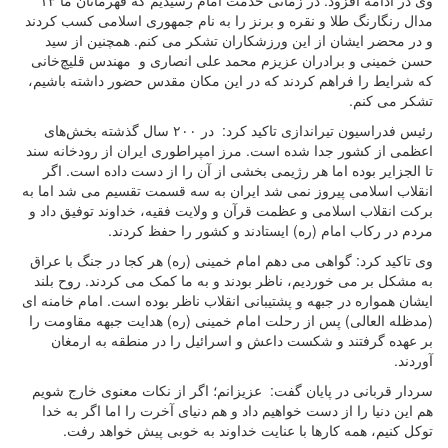
مدال رنگارنگ طلا و نقره و برنز را به نام جمهوری اسلامی کسب کردند
و در محضر ایشان از این ورزشکاران تشکر می کنم.‌ همچنین از سید
حسن خمینی و برادران عزیزم محمد علی انصاری و مهندس قلیچ‌خانی
که شرایط را فراهم کردند که در این مکان مقدس حضور داشته باشیم،
تشکر می کنم
.
رئیس فدراسیون تیراندازی تاکید کرد: در ۲۰۰ سال گذشته بخش‌های
اعظمی از کشور جدا شده است. مرز امپراطوری ایران از رودخانه سند
تا الجزایر بوده اما هر رژیمی بخشی از آن را از دست داده است. اگر
انقلاب اسلامی پیروز نمی شد ایران به سه قسمت تقسیم می شد اما به
برکت انقلاب اسلامی و عظمت قرآن و ولایت فقیه، خداوند توفیق داد و
مردم در رکاب امام (ره) ایستادند و کشور را حفظ کردند
.
وی تاکید کرد: گواهی می دهم امام خمینی (ره) هر کجا در جنگ با عراق
به مشکل بر می خوردیم، ناظر بودند و به ما کمک می کردند. روح بلند
ایشان همواره در جبهه و پشتیبانی انقلاب ناظر بوده است. امام خامنه ای
(مدظله العالی) پس از رحلت امام خمینی (ره) هدایت جبهه مقاومت را
بر عهده گرفتند و شکست داعش و اسرائیل را در منطقه به ارمغان
آوردند
.
سردار قربانی در پایان گفت: عزیزانم؛ اگر از نکات معنوی خارج شویم
هم این دنیا را از دست خواهیم داد و هم دنیای آخرت را اما اگر به خدا
توکل کنیم، همه کارها با عنایت خداوند به خوبی پیش خواهد رفت
.