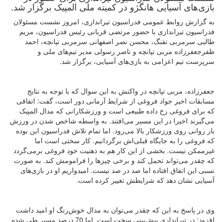
بازی‌های آسیایی هانگژو در کمیته ملی المپیک برگزار شد.
به گزارش روابط عمومی فدراسیون تیراندازی، امروز نشست مسئولان
فدراسیون تیراندازی با حضور مرتضی قربانی رئیس فدراسیون، مریم
طالبی سرمربی تفنگ، محسن نصر اصفهانی سرمربی تپانچه، احمد
ظفرجعفرزاده مربی تپانچه و ناصر رسولی مدیر تیم‌های ملی و
سرپرست تیم‌ اعزامی به بازی‌های آسیایی، برگزار شد
.
جعفرزاده، مربی تپانچه در واکنش به این سوال که با توجه به نتایج
مسابقات اخیر جواد فروغی از شرایط آرمانی دور است، گفت: اتفاقی
که برای فروغی رخ داده طبیعی است و ورزشکارانی که مدال المپیک
می‌گیرند اخیرا در این مسیر می‌افتند. به واسطه شاخص شدن در ورزش
بار روانی روی ورزشکار بالا می‌رود. اما تمام تلاش فدراسیون این بوده
که فروغی را به جایگاه قبلی‌اش برگردانیم. کار سختی است اما
غیرممکن نیست. بخشی از این کار هم به ذهنیت خود فروغی برمی‌گردد
که چقدر می‌تواند تحمل کند و برخی چیزها را فرامومش کند. به صورت
نسبی این اتفاق افتاده اما صد در صد نیست. امیدواریم او در بازی‌های
آسیایی نشان دهد که شرایطش تغییر کرده است
.
وی در پاسخ به این که چقدر می‌توان به مدال خوش‌رنگ او امید داشت
افزود: در تیراندازی پیش‌بینی سخت است. اما 70 درصد مسیر طی شده