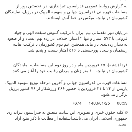
به گزارش روابط عمومی فدراسیون تیراندازی، در نخستین روز از
مسابقات قهرمانی فدراسیون جهانی و سهمیه المپیک در برزیل، نمایندگان
کشورمان در تپانچه میکس در خط آتش ایستادند.
در پایان دور مقدماتی تیم ایران با ترکیب گلنوش سبقت الهی و جواد
فروغی با ۵۷۳ امتیاز و تنها ۲ امتیاز اختلاف در رده نهم ایستاد و از صعود
به دیدار رده‌بندی باز ماند. همچنین تیم دوم کشورمان با ترکیب هانیه
رستمیان و سجاد‌ پورحسینی با ۵۶۶ امتیاز بیست و پنجم شد.
فردا (شنبه)، ۲۵ فروردین ماه و در روز دوم این مسابقات، نمایندگان
کشورمان در تپانچه ۱۰ متر زنان و مردان رقابت خود را آغاز می کنند.
مسابقات قهرمانی فدراسیون جهانی و آخرین مرحله توزیع سهمیه المپیک
پاریس از ۲۴ تا ۳۱ فروردین با حضور ۴۶۶ ورزشکار از ۷۶ کشور برزیل
برگزار می‌شود.
7674
1403/01/25
00:59
© کليه حقوق خبری و تصويری اين سايت متعلق به فدراسیون تیراندازی
جمهوری اسلامی ایران می باشد.استفاده از مطالب با ذكر منبع آزاد
است.