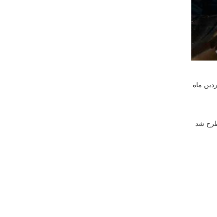
سان رضوی، دومین جلسه هم اندیشی نوآوران صنعت تیراندازی ایران در شنبه، ۲۵ فروردین ماه
 سال ۱۴۰۳ و مباحثی مبسوط مطرح شد