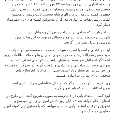
هیات تیراندازی استان روز دوشنبه ۲۳ مهر ساعت ۱۵ عصر به همراه
حسین فندرسکی، هیات رییسه، رمضان الازمنی کمیته بازرسی، علی
جعفری کمیته برنامه ریزی و الهام شاه حسینی نائب رییس با محسن
کمالی رئیس هیات تیراندازی بندرگز و مسئولین کمیته های این شهرستان
دیدار کرد.
️در این بازدید که مرادی، رییس اداره ورزش و جوانان این
شهرستان حضورداشت، پیرامون مسائل مربوط به این هیات مورد
بررسی و تبادل نظر قرار گرفت.
️ایزد در ابتدای جلسه با تسلیت شهادت حضرت معصومه"س" و شهادت
سید حسن نصرالله"ره" و محکوم نمودن بمباران ها و حملات ظالمانه رژیم
اشغالگر اسرائیل صهیونیست، عنوان داشت سالن های اهداف ثابت و
پروازی و تیم استعدادیابی راه اندازی و تقویت گردد. در بندرگز علاقمند به
ورزش تیراندازی بسیار زیاد است. خیلی از افراد دارای سلاح های
شخصی برای تمرین تیراندازی هستند.
️وی افزود: سالن جدید بندرگز که در حال شناسایی و راه اندازی است،
بدون امکانات است که باید تجهیز گردد.
ایزد گفت: استعدادیابی در ۲ مدرسه به صورت شروع کننده این طرح در
استان انجام خواهد شد.۱۳ آبان روز دانش آموز برای این موضوع و
تشویق و ترغیب استعدادیابی مناسب میباشد که با مسئول این کمیته امین
خطیری هماهنگ شود.