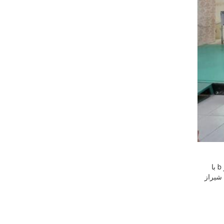
به گزارش روابط عمومی هیات تیراندازی استان فارس، اولین دوره مسابقات آزاد تفنگ و تپانچه استان فارس در سال ۱۴۰۴ در دو سطح a و b با
راندازی هاتف شیراز