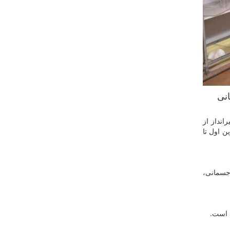
 بادی به میزبانی
راسیون تیراندازی، این رقابت‌ها در روزهای سه‌شنبه و چهارشنبه 21 و 22 تیرماه با حضور بیش از 180 تیرانداز از
 اول تا
و، آمادگی جسمانی،
د است.