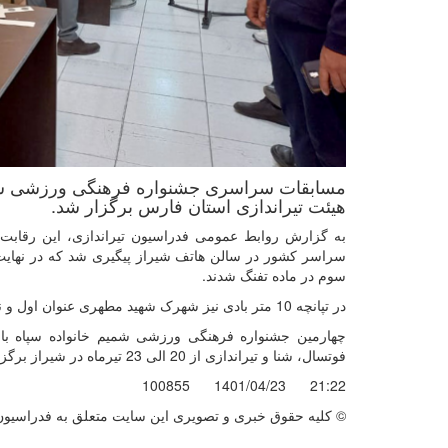
هیئت تیراندازی استان فارس برگزار شد.
سراسر کشور در سالن هاتف شیراز پیگیری شد که در نهایت
سوم در ماده تفنگ شدند.
در تپانچه 10 متر بادی نیز شهرک شهید مطهری عنوان اول و نیروی دریایی 2 و استان فارس دوم و سوم شدند.
فوتسال، شنا و تیراندازی از 20 الی 23 تیرماه در شیراز برگزار شد.
100855
1401/04/23
21:22
© کليه حقوق خبری و تصويری اين سايت متعلق به فدراسیون ت