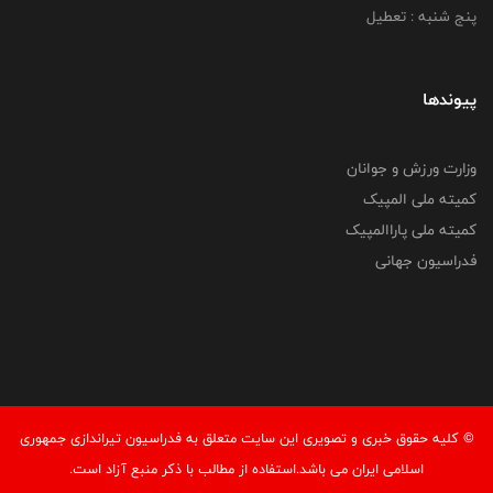
پنج شنبه : تعطیل
پیوندها
وزارت ورزش و جوانان
کمیته ملی المپیک
کمیته ملی پاراالمپیک
فدراسیون جهانی
© کليه حقوق خبری و تصويری اين سايت متعلق به فدراسیون تیراندازی جمهوری
اسلامی ایران می باشد.استفاده از مطالب با ذكر منبع آزاد است.