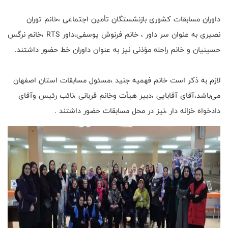
داوران مسابقات کشوری بازنشستگان تأمین اجتماعی ،خانم توران
نصیری به عنوان سر داور ، خانم فرنوش یوسفی،داور RTS ،خانم نرگس
حسینیان و خانم راحله مؤذنی نیز به عنوان داوران خط حضور داشتند.
لازم به ذکر است خانم فهمیه جنید ،مسئول مسابقات استان اصفهان
می‌باشد،آقای آقابایی ،دبیر هیأت وخانم قربانی ،نائب رئیس وآقای
دادخواه خزانه دار ،نیز در محل مسابقات حضور داشتند .