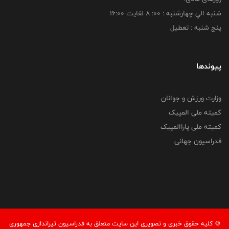
شنبه الي چهارشنبه : 00: 8 لغايت 16:00
پنج شنبه : تعطیل
پیوندها
وزارت ورزش و جوانان
کمیته ملی المپیک
کمیته ملی پاراالمپیک
فدراسیون جهانی
© کليه حقوق خبری و تصويری اين سايت متعلق به فدراسیون تیراندازی جمهوری