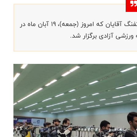
هفته دوم شانزدهمین دوره لیگ برتر تفنگ آقایان که امروز (جمعه)، ۱۹ آبان ماه در