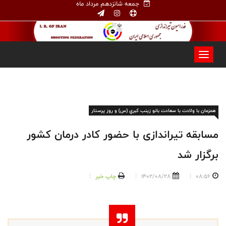
جمعه شانزدهم مرداد ماه
همزمان با ولادت با سعادت بانو زينب كبري (س) و روز پرستار
مسابقه تیراندازی با حضور کادر درمان کشور
برگزار شد
08:56
1402/08/28
چاپ خبر