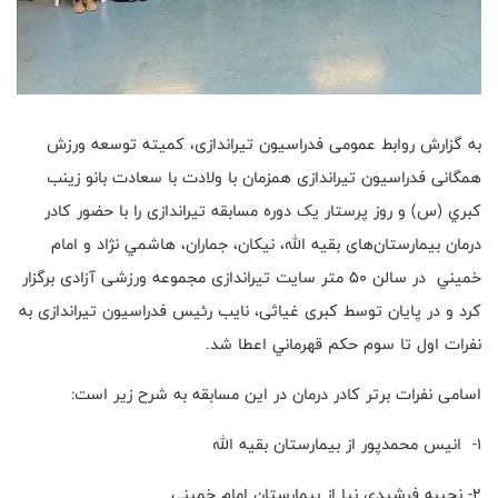
به گزارش روابط عمومی فدراسیون تیراندازی، کمیته توسعه ورزش
همگانی فدراسیون تیراندازی همزمان با ولادت با سعادت بانو زينب
كبري (س) و روز پرستار یک دوره مسابقه تیراندازی را با حضور کادر
درمان بیمارستان‌های بقيه الله، نيكان، جماران، هاشمي نژاد و امام
خميني در سالن 50 متر سایت تیراندازی مجموعه ورزشی آزادی برگزار
کرد و در پایان توسط کبری غیاثی، نایب رئیس فدراسیون تیراندازی به
نفرات اول تا سوم حكم قهرماني اعطا شد.
اسامی نفرات برتر کادر درمان در این مسابقه به شرح زیر است:
1- انيس محمدپور از بيمارستان بقيه الله
2- نجيبه فرشيدي نيا از بيمارستان امام خميني