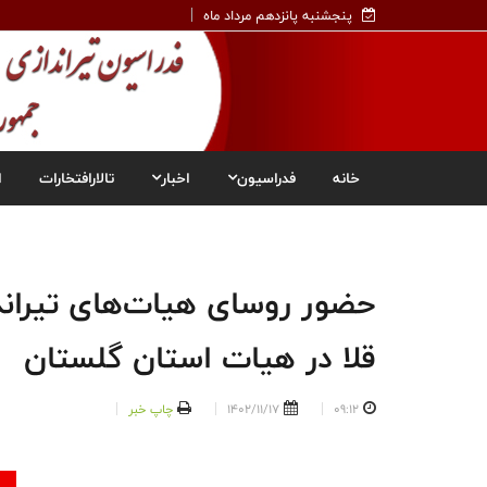
پنجشنبه پانزدهم مرداد ماه
خانه
فدراسیون
اخبار
تالارافتخارات
ا
حضور روسای هیات‌های تیراند
قلا در هیات استان گلستان
09:12
1402/11/17
چاپ خبر