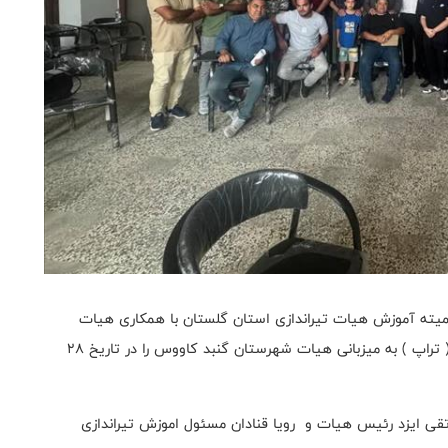
میته آموزش هیات تیراندازی استان گلستان با همکاری هیات
تیراندازی گنبد کاووس دوره داوری درجه ۳ اهداف پروازی( تراپ ) به میزبانی هیات شهرستان گنبد کاووس را در تاریخ ۲۸
قی ایزد رئیس هیات و رویا قنادان مسئول اموزش تیراندازی