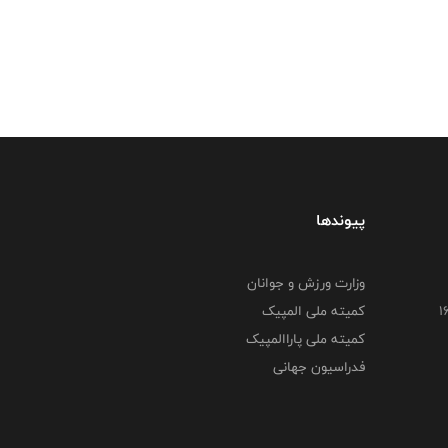
پیوندها
وزارت ورزش و جوانان
کمیته ملی المپیک
کمیته ملی پاراالمپیک
فدراسیون جهانی