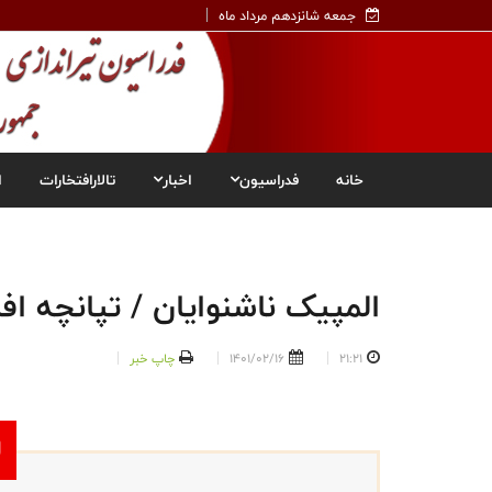
جمعه شانزدهم مرداد ماه
خانه
فدراسیون
اخبار
تالارافتخارات
ا
المپیک ناشنوایان / تپانچه اف
21:21
1401/02/16
چاپ خبر