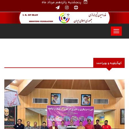
پنجشنبه پانزدهم مرداد ماه
كهگيلويه و بويراحمد