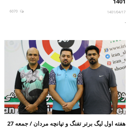
1401
6070
1401/04/17
.
هفته اول لیگ برتر تفنگ و تپانچه مردان / جمعه 27