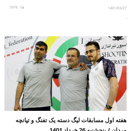
5976
1401/03/27
.
هفته اول مسابقات لیگ دسته یک تفنگ و تپانچه
مردان / پنجشنبه 26 خرداد 1401