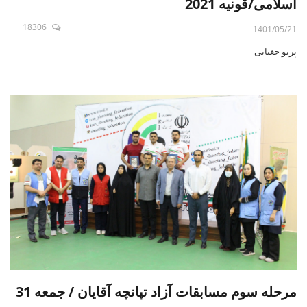
اسلامی/قونیه 2021
18306
1401/05/21
پرتو جغتایی
مرحله سوم مسابقات آزاد تپانچه آقایان / جمعه 31