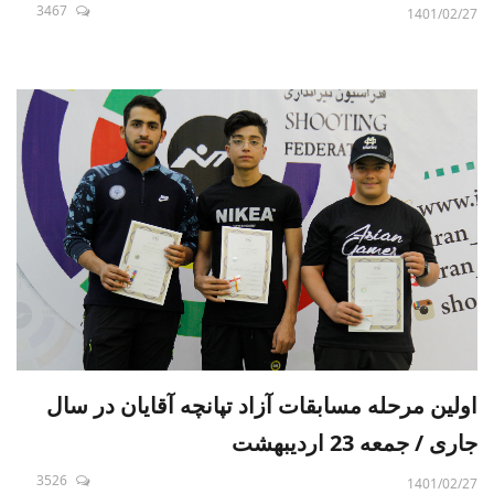
3467
1401/02/27
اولین مرحله مسابقات آزاد تپانچه آقایان در سال
جاری / جمعه 23 اردیبهشت
3526
1401/02/27